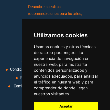
Descubre nuestras
recomendaciones para hoteles,
complejos turísticos, hostales,
vacaciones, paquetes de
Utilizamos cookies
viajes, y mucho más!
Usamos cookies y otras técnicas
MI AGENCIA
de rastreo para mejorar tu
experiencia de navegación en
Aviso legal
Condiciones de uso
nuestra web, para mostrarte
Condiciones Generales
Ley de Viajes Combinados
contenidos personalizados y
anuncios adecuados, para analizar
Política de privacidad
Uso de cookies
el tráfico en nuestra web y para
Cambiar preferencias de cookies
Area privada
comprender de donde llegan
nuestros visitantes.
Contacto
Aceptar