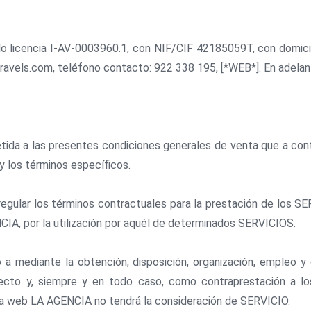
licencia I-AV-0003960.1, con NIF/CIF 42185059T, con domicilio
travels.com, teléfono contacto: 922 338 195, [*WEB*]. En adela
da a las presentes condiciones generales de venta que a contin
y los términos específicos.
lar los términos contractuales para la prestación de los SER
IA, por la utilización por aquél de determinados SERVICIOS.
 a mediante la obtención, disposición, organización, empleo 
fecto y, siempre y en todo caso, como contraprestación a 
a web LA AGENCIA no tendrá la consideración de SERVICIO.