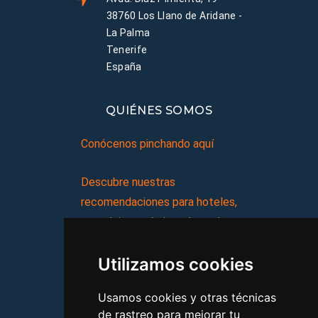
38760 Los Llano de Aridane -
La Palma
Tenerife
España
QUIÉNES SOMOS
Conócenos pinchando aquí
Descubre nuestras
recomendaciones para hoteles,
complejos turísticos, hostales,
vacaciones, paquetes de
Utilizamos cookies
viajes, y mucho más!
Usamos cookies y otras técnicas
MI AGENCIA
de rastreo para mejorar tu